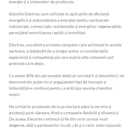
energie și a sistemelor de producție.
Soluțiile Electrex sunt utilizate în aplicațiile de eficiență
energetică și automatizare a energiei pentru sectoarele
industriale, comerciale, rezidențiale și energiilor regenerabile,
permițând amortizarea rapidă a investiției.
Electrex, una dintre primele companii care activează în aceste
sectoare, a dobândit de-a lungul anilor o considerabilă
experiență și competențe pe care puține alte companii pot
pretinde că le dețin.
Cu peste 40% din personalul dedicat cercetării și dezvoltării, ne
demonstrăm puternicul angajament față de inovație și
îmbunătățire continuă pentru a anticipa nevoile clienților
noștri.
Ne urmărim produsele de la proiectare până la service și
asistență post-vânzare, fiind o companie flexibilă și dinamică.
De aceea, Electrex continuă să fie din ce în ce mai mult
alegerea, atât a partenerilor locali, cât și a celor internaționali.