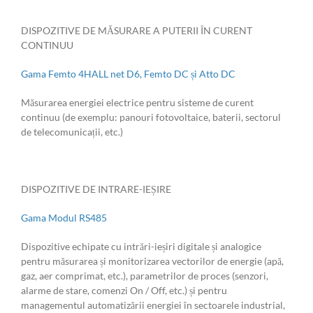
DISPOZITIVE DE MĂSURARE A PUTERII ÎN CURENT
CONTINUU
Gama Femto 4HALL net D6, Femto DC și Atto DC
Măsurarea energiei electrice pentru sisteme de curent
continuu (de exemplu: panouri fotovoltaice, baterii, sectorul
de telecomunicații, etc.)
DISPOZITIVE DE INTRARE-IEȘIRE
Gama Modul RS485
Dispozitive echipate cu intrări-ieșiri digitale și analogice
pentru măsurarea și monitorizarea vectorilor de energie (apă,
gaz, aer comprimat, etc.), parametrilor de proces (senzori,
alarme de stare, comenzi On / Off, etc.) și pentru
managementul automatizării energiei în sectoarele industrial,