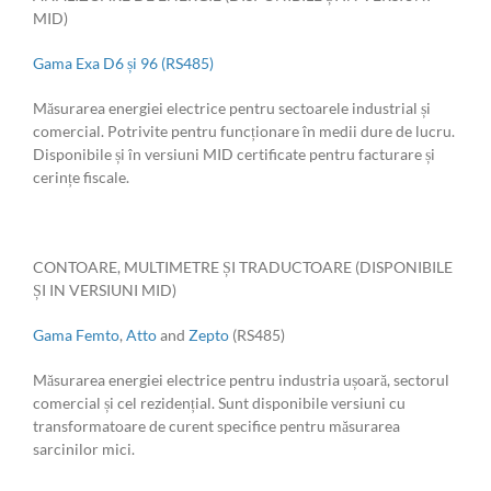
MID)
Gama Exa D6 și 96 (RS485)
Măsurarea energiei electrice pentru sectoarele industrial și
comercial. Potrivite pentru funcționare în medii dure de lucru.
Disponibile și în versiuni MID certificate pentru facturare și
cerințe fiscale.
CONTOARE, MULTIMETRE ȘI TRADUCTOARE (DISPONIBILE
ȘI IN VERSIUNI MID)
Gama Femto
,
Atto
and
Zepto
(RS485)
Măsurarea energiei electrice pentru industria ușoară, sectorul
comercial și cel rezidențial. Sunt disponibile versiuni cu
transformatoare de curent specifice pentru măsurarea
sarcinilor mici.