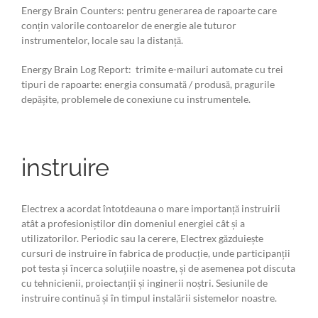
Energy Brain Counters: pentru generarea de rapoarte care
conțin valorile contoarelor de energie ale tuturor
instrumentelor, locale sau la distanță.
Energy Brain Log Report: trimite e-mailuri automate cu trei
tipuri de rapoarte: energia consumată / produsă, pragurile
depășite, problemele de conexiune cu instrumentele.
instruire
Electrex a acordat întotdeauna o mare importanță instruirii
atât a profesioniștilor din domeniul energiei cât și a
utilizatorilor. Periodic sau la cerere, Electrex găzduiește
cursuri de instruire în fabrica de producție, unde participanții
pot testa și încerca soluțiile noastre, și de asemenea pot discuta
cu tehnicienii, proiectanții și inginerii noștri. Sesiunile de
instruire continuă și în timpul instalării sistemelor noastre.