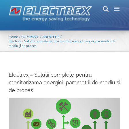
Skip
to
content
Home
COMPANY
ABOUT US
Electrex – Soluții complete pentru monitorizarea energiei, parametrii de
mediu și de proces
Electrex – Soluții complete pentru
monitorizarea energiei, parametrii de mediu și
de proces