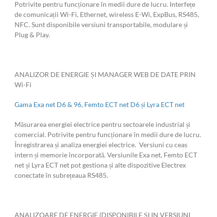
Potrivite pentru funcționare în medii dure de lucru. Interfețe
de comunicații Wi-Fi, Ethernet, wireless E-Wi, ExpBus, RS485,
NFC. Sunt disponibile versiuni transportabile, modulare și
Plug & Play.
ANALIZOR DE ENERGIE ȘI MANAGER WEB DE DATE PRIN
Wi-Fi
Gama Exa net D6 & 96, Femto ECT net D6 și Lyra ECT net
Măsurarea energiei electrice pentru sectoarele industrial și
comercial. Potrivite pentru funcționare în medii dure de lucru.
Înregistrarea și analiza energiei electrice. Versiuni cu ceas
intern și memorie încorporată. Versiunile Exa net, Femto ECT
net și Lyra ECT net pot gestiona și alte dispozitive Electrex
conectate în subrețeaua RS485.
ANALIZOARE DE ENERGIE (DISPONIBILE ȘI IN VERSIUNI