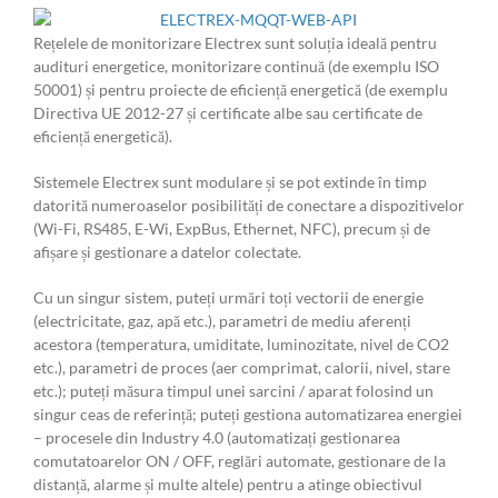
Rețelele de monitorizare Electrex sunt soluția ideală pentru
audituri energetice, monitorizare continuă (de exemplu ISO
50001) și pentru proiecte de eficiență energetică (de exemplu
Directiva UE 2012-27 și certificate albe sau certificate de
eficiență energetică).
Sistemele Electrex sunt modulare și se pot extinde în timp
datorită numeroaselor posibilități de conectare a dispozitivelor
(Wi-Fi, RS485, E-Wi, ExpBus, Ethernet, NFC), precum și de
afișare și gestionare a datelor colectate.
Cu un singur sistem, puteți urmări toți vectorii de energie
(electricitate, gaz, apă etc.), parametri de mediu aferenți
acestora (temperatura, umiditate, luminozitate, nivel de CO2
etc.), parametri de proces (aer comprimat, calorii, nivel, stare
etc.); puteți măsura timpul unei sarcini / aparat folosind un
singur ceas de referință; puteți gestiona automatizarea energiei
– procesele din Industry 4.0 (automatizați gestionarea
comutatoarelor ON / OFF, reglări automate, gestionare de la
distanță, alarme și multe altele) pentru a atinge obiectivul