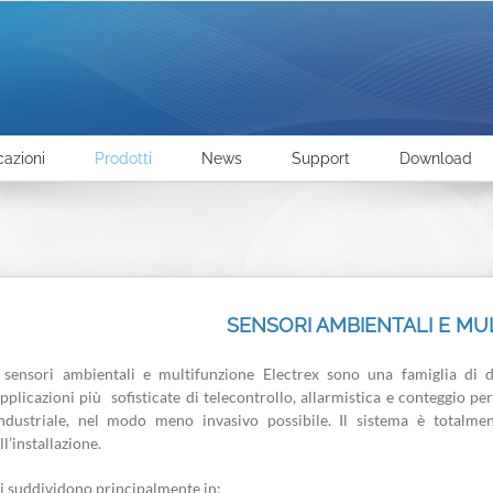
cazioni
Prodotti
News
Support
Download
SENSORI AMBIENTALI E MU
 sensori ambientali e multifunzione Electrex sono una famiglia di di
pplicazioni più sofisticate di telecontrollo, allarmistica e conteggio pe
ndustriale, nel modo meno invasivo possibile. Il sistema è totalm
ll’installazione.
i suddividono principalmente in: