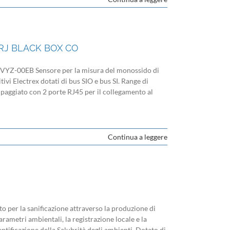
RJ BLACK BOX CO
Z-00EB Sensore per la misura del monossido di
tivi Electrex dotati di bus SIO e bus SI. Range di
paggiato con 2 porte RJ45 per il collegamento al
Continua a leggere
er la sanificazione attraverso la produzione di
rametri ambientali, la registrazione locale e la
entificazione della Salubrità degli ambienti. Dotato di