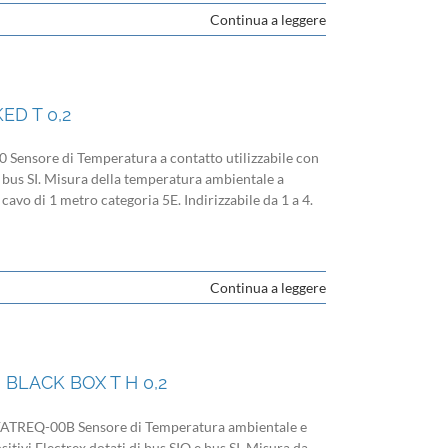
Continua a leggere
ED T 0,2
nsore di Temperatura a contatto utilizzabile con
 e bus SI. Misura della temperatura ambientale a
 cavo di 1 metro categoria 5E. Indirizzabile da 1 a 4.
Continua a leggere
BLACK BOX T H 0,2
ATREQ-00B Sensore di Temperatura ambientale e
sitivi Electrex dotati di bus SIO e bus SI. Misura da