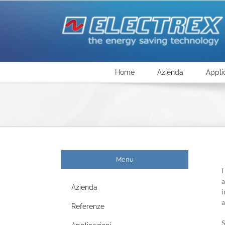
Salta
al
contenuto
Home
Azienda
Appli
Menu
I
a
Azienda
i
a
Referenze
S