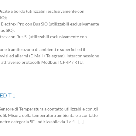
scite a bordo (utilizzabili esclusivamente con
IO);
Electrex Pro con Bus SIO (utilizzabili esclusivamente
us SIO);
rex con Bus SI (utilizzabili esclusivamente con
one tramite ozono di ambienti e superfici ed il
vvisi ed allarmi (E-Mail / Telegram). Interconnessione
i attraverso protocolli Modbus TCP-IP / RTU,
ED T 1
re di Temperatura a contatto utilizzabile con gli
us SI. Misura della temperatura ambientale a contatto
etro categoria 5E. Indirizzabile da 1 a 4. [...]