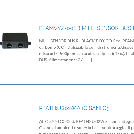
PFAMVYZ-00EB MILLI SENSOR BUS 
MILLI SENSOR BUS RJ BLACK BOX CO Cod. PFAMVY
carbonio (CO). Utilizzabile con gli strumenti/disposi
misura: 0 - 500ppm (accuratezza tipica ± 15%). Equi
BUS. Alimentazione: 2.6 - [...]
PFATH2JS02W AirQ SANI O3
AirQ SANI O3 Cod. PFATH2JS02W Sistema integrato p
Ozono di ambienti e superfici e il monitoraggio di pa
pubblicazione di Cruscotti / Grafici per la rapida id